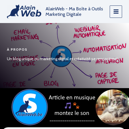
Aller
AlainWeb - Ma Boîte à Outils
au
Marketing Digitale
contenu
À PROPOS
Un blog unique où marketing digital et créativité se rencontrent.