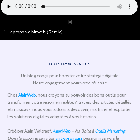
apropos-alainweb (Remix)
QUI SOMMES-NOUS
Un blog conçu pour booster votre stratégie digitale.
Notre engagement pour votre réussite
Chez
AlainWeb
, nous croyons au pouvoir des bons outils pour
transformer votre vision en réalité. À travers des articles détaillés
et musicaux, nous vous aidons à découvrir, maîtriser et exploiter
les solutions digitales adaptées à vos besoins.
Créé par Alain Walgraef,
AlainWeb
– Ma Boîte à
Outils Marketing
Digitale
accompagne les
entrepreneurs
passionnés vers la