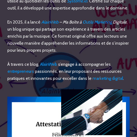
utilise au quotidien les outils de
Systeme.io
. Certifié sur chaque
outil, il a développé une expertise approfondie dans le domaine.
En 2025, il a lancé
AlainWeb
– Ma Boîte à
Outils Marketing
Digitale
,
un blog unique qui partage son expérience à travers des articles
enrichis par la musique. Ce format original offre aux lecteurs une
nouvelle manière d’appréhender les informations et de s’inspirer
pour leurs propres projets.
À travers ce blog,
AlainWeb
s’engage à accompagner les
entrepreneurs
passionnés, en leur proposant des ressources
pratiques et innovantes pour exceller dans le
marketing digital
.