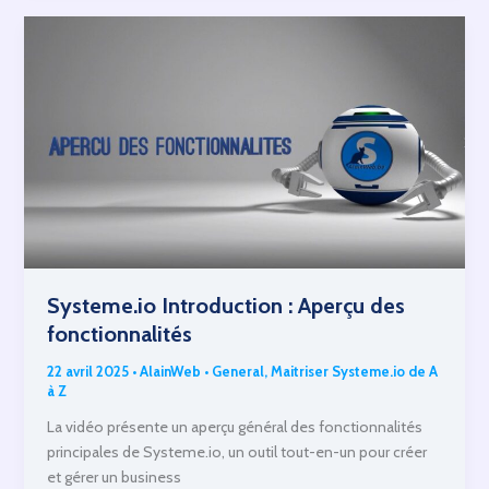
des
fonctionnalités
Systeme.io Introduction : Aperçu des
fonctionnalités
22 avril 2025
•
AlainWeb
•
General
,
Maitriser Systeme.io de A
à Z
La vidéo présente un aperçu général des fonctionnalités
principales de Systeme.io, un outil tout-en-un pour créer
et gérer un business