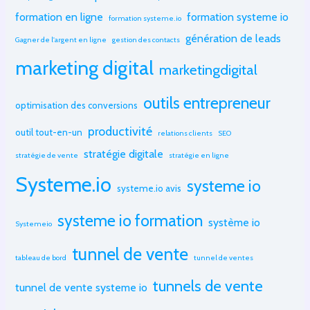
formation en ligne
formation systeme io
formation systeme.io
génération de leads
Gagner de l'argent en ligne
gestion des contacts
marketing digital
marketingdigital
outils entrepreneur
optimisation des conversions
productivité
outil tout-en-un
relations clients
SEO
stratégie digitale
stratégie de vente
stratégie en ligne
Systeme.io
systeme io
systeme.io avis
systeme io formation
système io
Systemeio
tunnel de vente
tableau de bord
tunnel de ventes
tunnels de vente
tunnel de vente systeme io