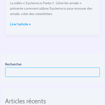
La vidéo « Systeme.io Partie 3 : Gérer les emails »
présente comment utiliser Systeme.io pour envoyer des
emails, créer des newsletters
systeme.io
Lire l’article »
Partie
3:
Gérer
les
emails
Rechercher
Articles récents