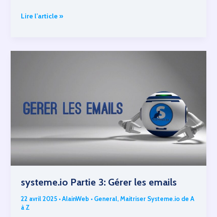
Systeme.io Introduction
Lire l’article »
:
Aperçu
des
fonctionnalités
systeme.io Partie 3: Gérer les emails
22 avril 2025
•
AlainWeb
•
General
,
Maitriser Systeme.io de A
à Z