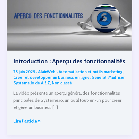
Introduction : Aperçu des fonctionnalités
25 juin 2025
•
AlainWeb
•
Automatisation et outils marketing
,
Créer et développer un business en ligne
,
General
,
Maitriser
Systeme.io de A à Z
,
Non classé
La vidéo présente un aperçu général des fonctionnalités
principales de Systeme.io, un outil tout-en-un pour créer
et gérer un business […]
Introduction
Lire l’article »
:
Aperçu