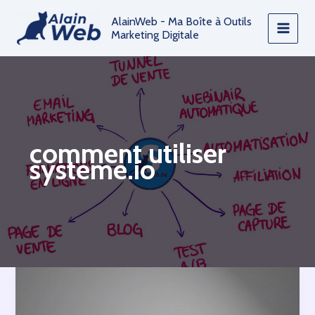
Aller
AlainWeb - Ma Boîte à Outils
au
Marketing Digitale
contenu
comment utiliser
systeme.io