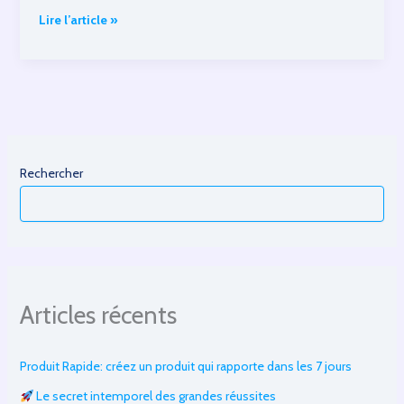
systeme.io
Lire l’article »
Partie
3:
Gérer
les
emails
Rechercher
Articles récents
Produit Rapide: créez un produit qui rapporte dans les 7 jours
Le secret intemporel des grandes réussites