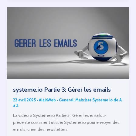
génération
d’audience
systeme.io Partie 3: Gérer les emails
22 avril 2025
•
AlainWeb
•
General
,
Maitriser Systeme.io de A
à Z
La vidéo « Systeme.io Partie 3 : Gérer les emails »
présente comment utiliser Systeme.io pour envoyer des
emails, créer des newsletters