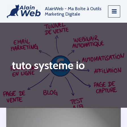
Aller
AlainWeb - Ma Boîte à Outils
au
Marketing Digitale
contenu
tuto systeme io