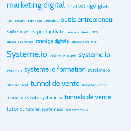
marketing digital
marketingdigital
outils entrepreneur
optimisation des conversions
productivité
outil tout-en-un
relations clients
SEO
stratégie digitale
stratégie de vente
stratégie en ligne
Systeme.io
systeme io
systeme.io avis
systeme io formation
système io
Systemeio
tunnel de vente
tableau de bord
tunnel de ventes
tunnels de vente
tunnel de vente systeme io
tutoriel
tutoriel systeme.io
tuto systeme io