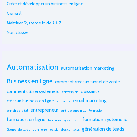
Créer et développer un business en ligne
General
Maitriser Systeme.io de A à Z
Non classé
Automatisation
automatisation marketing
Business en ligne
comment créer un tunnel de vente
comment utiliser systeme.io
croissance
conversion
email marketing
créer un business en ligne
efficacité
entrepreneur
empire digital
entrepreneuriat
Formation
formation en ligne
formation systeme io
formation systeme.io
génération de leads
Gagner de l'argent en ligne
gestion des contacts