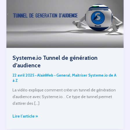
Systeme.io Tunnel de génération
d’audience
22 avril 2025
•
AlainWeb
•
General
,
Maitriser Systeme.io de A
à Z
La vidéo explique comment créer un tunnel de génération
d’audience avec Systeme.io. . Ce type de tunnel permet
d’attirer des […]
Systeme.io
Lire l’article »
Tunnel
de