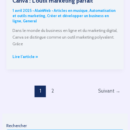
Canva : L’outil marketing parfait
1 avril 2025
•
AlainWeb
•
Articles en musique
,
Automatisation
et outils marketing
,
Créer et développer un business en
ligne
,
General
Dans le monde du business en ligne et du marketing digital,
Canva se distingue comme un outil marketing polyvalent.
Grâce
Boostez
Lire l’article »
votre
Business
en
ligne
avec
1
2
Suivant
→
Canva
:
L’outil
marketing
parfait
Rechercher