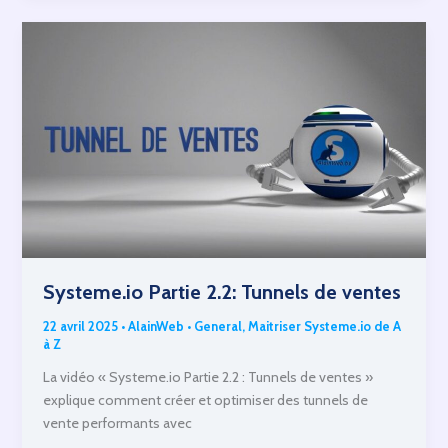
génération
d’audience
Systeme.io Partie 2.2: Tunnels de ventes
22 avril 2025
•
AlainWeb
•
General
,
Maitriser Systeme.io de A
à Z
La vidéo « Systeme.io Partie 2.2 : Tunnels de ventes »
explique comment créer et optimiser des tunnels de
vente performants avec