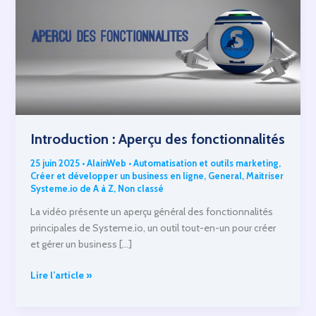
Introduction : Aperçu des fonctionnalités
25 juin 2025
•
AlainWeb
•
Automatisation et outils marketing
,
Créer et développer un business en ligne
,
General
,
Maitriser
Systeme.io de A à Z
,
Non classé
La vidéo présente un aperçu général des fonctionnalités
principales de Systeme.io, un outil tout-en-un pour créer
et gérer un business […]
Introduction
Lire l’article »
:
Aperçu