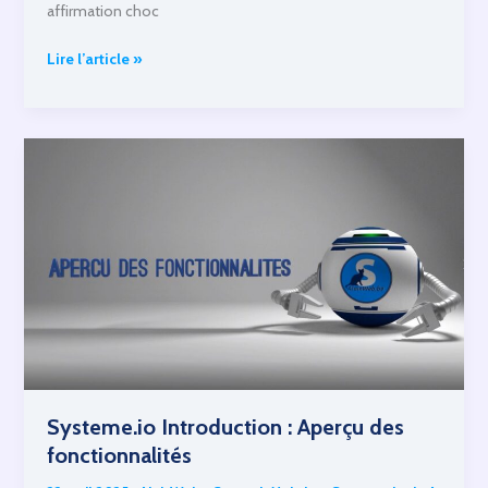
affirmation choc
L’email
Lire l’article »
marketing
est
mort,
vraiment
?
Systeme.io Introduction : Aperçu des
fonctionnalités