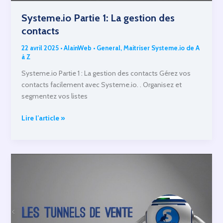
Systeme.io Partie 1: La gestion des
contacts
22 avril 2025
•
AlainWeb
•
General
,
Maitriser Systeme.io de A
à Z
Systeme.io Partie 1 : La gestion des contacts Gérez vos
contacts facilement avec Systeme.io. . Organisez et
segmentez vos listes
Systeme.io
Lire l’article »
Partie
1:
La
gestion
des
contacts