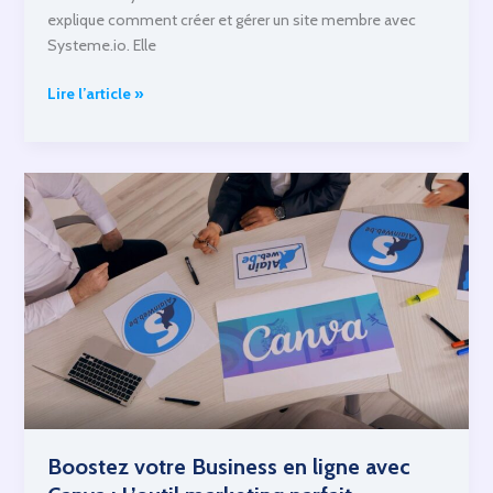
explique comment créer et gérer un site membre avec
Systeme.io. Elle
Systeme.io
Lire l’article »
Partie
5:
Les
sites
membres
Boostez votre Business en ligne avec