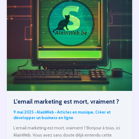
L’email marketing est mort, vraiment ?
9 mai 2025
•
AlainWeb
•
Articles en musique
,
Créer et
développer un business en ligne
L’email marketing est mort, vraiment ? Bonjour à tous, ici
AlainWeb. Vous avez sans doute déjà entendu cette