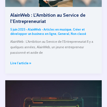
AlainWeb : L’Ambition au Service de
l’Entrepreneuriat
5 juin 2025
•
AlainWeb
•
Articles en musique
,
Créer et
développer un business en ligne
,
General
,
Non classé
AlainWeb : L’Ambition au Service de l’Entrepreneuriat Il y a
quelques années, AlainWeb, un jeune entrepreneur
passionné et avide de
AlainWeb
Lire l’article »
:
L’Ambition
au
Service
de
l’Entrepreneuriat