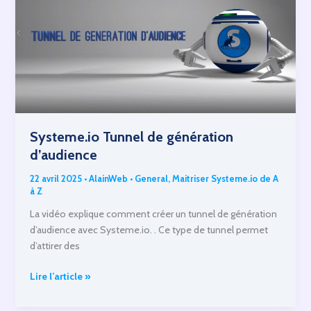
Systeme.io Tunnel de génération
d’audience
22 avril 2025
•
AlainWeb
•
General
,
Maitriser Systeme.io de A
à Z
La vidéo explique comment créer un tunnel de génération
d’audience avec Systeme.io. . Ce type de tunnel permet
d’attirer des
Systeme.io
Lire l’article »
Tunnel
de