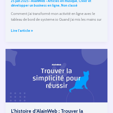
25 juin 2025
•
AlainWeb
•
Articles en musique
,
Créer et
développer un business en ligne
,
Non classé
Comment j’ai transformé mon activité en ligne avec le
tableau de bord de systeme.io Quand j’ai mis les mains sur
Comment
Lire l’article »
j’ai
transformé
mon
activité
en
ligne
avec
le
tableau
de
bord
de
systeme.io
L’histoire d’AlainWeb : Trouver la