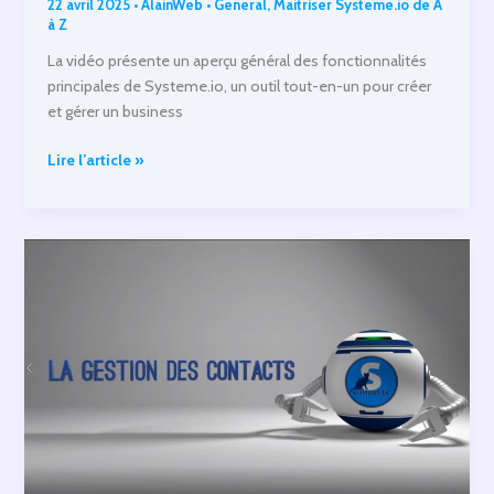
22 avril 2025
•
AlainWeb
•
General
,
Maitriser Systeme.io de A
à Z
La vidéo présente un aperçu général des fonctionnalités
principales de Systeme.io, un outil tout-en-un pour créer
et gérer un business
Systeme.io Introduction
Lire l’article »
:
Aperçu
des
fonctionnalités