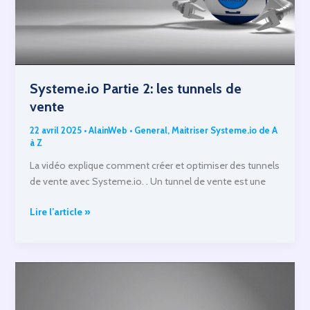
Systeme.io Partie 2: les tunnels de
vente
22 avril 2025
•
AlainWeb
•
General
,
Maitriser Systeme.io de A
à Z
La vidéo explique comment créer et optimiser des tunnels
de vente avec Systeme.io. . Un tunnel de vente est une
Systeme.io
Lire l’article »
Partie
2:
les
tunnels
de
vente