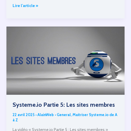
Systeme.io
Lire l’article »
Partie
2.2:
Tunnels
de
ventes
Systeme.io Partie 5: Les sites membres
22 avril 2025
•
AlainWeb
•
General
,
Maitriser Systeme.io de A
à Z
La vidéo « Systeme.io Partie 5 : Les sites membres »