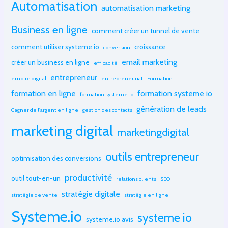
Automatisation
automatisation marketing
Business en ligne
comment créer un tunnel de vente
comment utiliser systeme.io
croissance
conversion
email marketing
créer un business en ligne
efficacité
entrepreneur
empire digital
entrepreneuriat
Formation
formation en ligne
formation systeme io
formation systeme.io
génération de leads
Gagner de l'argent en ligne
gestion des contacts
marketing digital
marketingdigital
outils entrepreneur
optimisation des conversions
productivité
outil tout-en-un
relations clients
SEO
stratégie digitale
stratégie de vente
stratégie en ligne
Systeme.io
systeme io
systeme.io avis