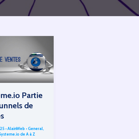
me.io Partie
Tunnels de
es
025
•
AlainWeb
•
General
,
Systeme.io de A à Z