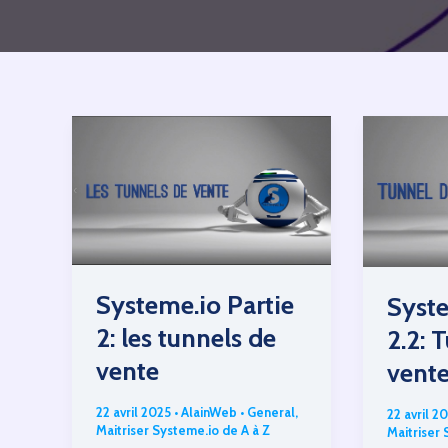
Systeme.io Partie
Syste
2: les tunnels de
2.2: 
vente
vent
22 avril 2025
•
AlainWeb
•
General
,
22 avril 2
Maitriser Systeme.io de A à Z
Maitriser 