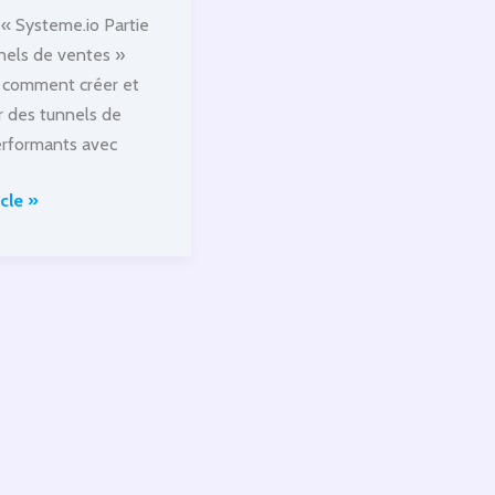
 « Systeme.io Partie
nnels de ventes »
 comment créer et
r des tunnels de
rformants avec
.io
icle »