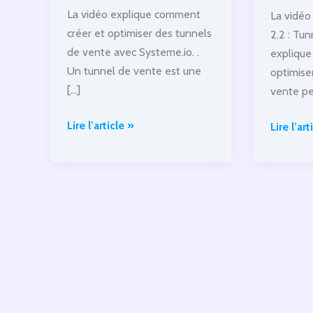
La vidéo explique comment
La vidéo
créer et optimiser des tunnels
2.2 : Tu
de vente avec Systeme.io. .
explique
Un tunnel de vente est une
optimise
[…]
vente pe
Systeme.io
Lire l’article »
Systeme
Lire l’art
Partie
Partie
2:
2.2:
les
Tunnels
tunnels
de
de
ventes
vente