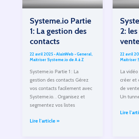
Systeme.io Partie
Syste
1: La gestion des
2: le
contacts
vent
22 avril 2025
•
AlainWeb
•
General
,
22 avril 2
Maitriser Systeme.io de A à Z
Maitriser 
Systeme.io Partie 1 : La
La vidéo
gestion des contacts Gérez
créer et
vos contacts facilement avec
de vente
Systeme.io. . Organisez et
Un tunne
segmentez vos listes
Systeme
Lire l’art
Systeme.io
Partie
Lire l’article »
Partie
2:
1:
les