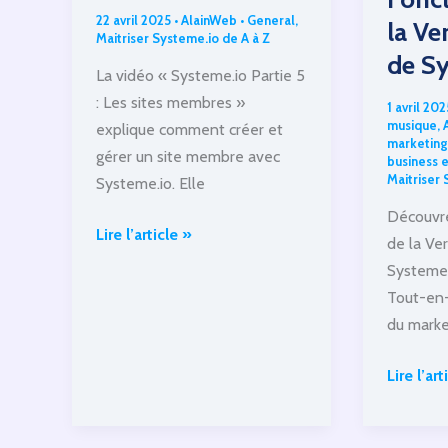
22 avril 2025
•
AlainWeb
•
General
,
la Ve
Maitriser Systeme.io de A à Z
de Sy
La vidéo « Systeme.io Partie 5
: Les sites membres »
1 avril 20
musique
,
explique comment créer et
marketing
gérer un site membre avec
business e
Maitriser 
Systeme.io. Elle
Découvre
Systeme.io
Lire l’article »
de la Ve
Partie
Systeme.
5:
Tout-en
Les
du market
sites
membres
Découvr
Lire l’art
les
Fonction