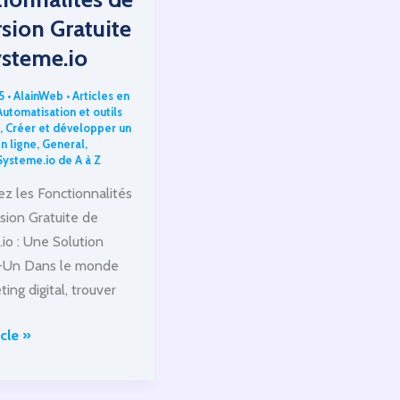
rsion Gratuite
steme.io
25
•
AlainWeb
•
Articles en
Automatisation et outils
,
Créer et développer un
n ligne
,
General
,
Systeme.io de A à Z
z les Fonctionnalités
rsion Gratuite de
io : Une Solution
-Un Dans le monde
ing digital, trouver
ez
icle »
nalités