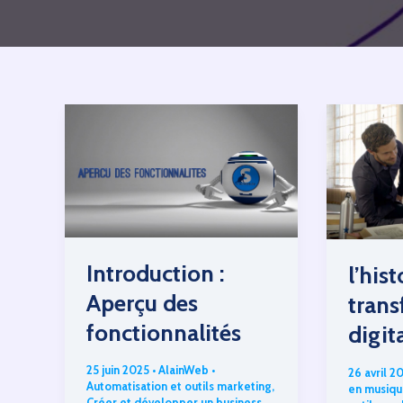
Introduction :
l’his
Aperçu des
tran
fonctionnalités
digit
25 juin 2025
•
AlainWeb
•
26 avril 2
Automatisation et outils marketing
,
en musiqu
Créer et développer un business