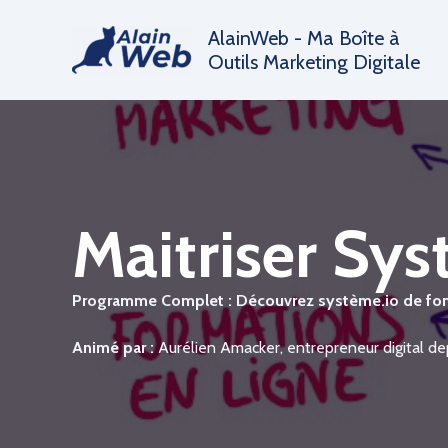
Aller
AlainWeb - Ma Boîte à
au
Outils Marketing Digitale
contenu
Maitriser Sys
Programme Complet :
Découvrez système.io de fon
Animé par :
Aurélien Amacker, entrepreneur digital de