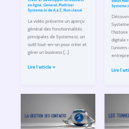
outils mar
en ligne
,
General
,
Maitriser
Systeme.i
Systeme.io de A à Z
,
Non classé
Découvrez
La vidéo présente un aperçu
Systeme.
général des fonctionnalités
l’histoir
principales de Systeme.io, un
digitale
outil tout-en-un pour créer et
l’univers
gérer un business […]
entrepre
Introduction
Lire l’article »
l’histoir
Lire l’art
:
d’une
Aperçu
transfor
des
digitale
fonctionnalités
réussie