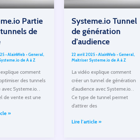
Systeme.io Tunnel
me.io Partie
de génération
s tunnels de
d’audience
e
22 avril 2025
•
AlainWeb
•
General
,
025
•
AlainWeb
•
General
,
Maitriser Systeme.io de A à Z
Systeme.io de A à Z
La vidéo explique comment
 explique comment
créer un tunnel de génération
 optimiser des tunnels
d’audience avec Systeme.io. .
 avec Systeme.io. .
Ce type de tunnel permet
l de vente est une
d’attirer des
.io
icle »
Systeme.io
Lire l’article »
Tunnel
de