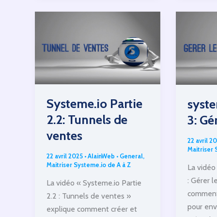
La
tunnels
gestion
de
des
vente
contacts
Systeme.io Partie
syste
2.2: Tunnels de
3: Gé
ventes
22 avril 2
Maitriser 
22 avril 2025
•
AlainWeb
•
General
,
Maitriser Systeme.io de A à Z
La vidéo
: Gérer 
La vidéo « Systeme.io Partie
comment 
2.2 : Tunnels de ventes »
pour env
explique comment créer et