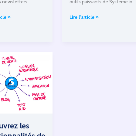
outils puissants de Systeme.io.
s newsletters
Systeme.io
.io
Lire l’article »
icle »
Partie
4:
Automatisation
vrez les
ionnalités de