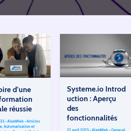
Systeme.io Introd
toire d’une
uction : Aperçu
sformation
des
ale réussie
fonctionnalités
025
•
AlainWeb
•
Articles
e
,
Automatisation et
22 avril 2025
•
AlainWeb
•
General
,