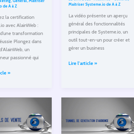
keting
,
General
,
Maitriser
Maitriser Systeme.io de A à Z
o de A à Z
La vidéo présente un aperçu
 la certification
général des fonctionnalités
io avec AlainWeb :
principales de Systeme.io, un
e d’une transformation
outil tout-en-un pour créer et
 réussie Plongez dans
gérer un business
 d’AlainWeb, un
neur passionné qui
Systeme.io Introduction
Lire l’article »
:
e
icle »
Aperçu
des
mation
fonctionnalités