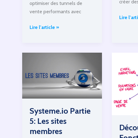
créer de
optimiser des tunnels de
vente performants avec
systeme
Lire l’art
Partie
Systeme.io
Lire l’article »
3:
Partie
Gérer
2.2:
les
Tunnels
emails
de
ventes
Systeme.io Partie
5: Les sites
Décou
membres
Fonct