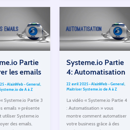
génération
d’audience
Systeme.io Partie
me.io Partie
4: Automatisation
rer les emails
22 avril 2025
•
AlainWeb
•
General
,
025
•
AlainWeb
•
General
,
Maitriser Systeme.io de A à Z
Systeme.io de A à Z
La vidéo « Systeme.io Partie 4
 « Systeme.io Partie 3
: Automatisation » vous
les emails » présente
montre comment automatiser
utiliser Systeme.io
votre business grâce à des
oyer des emails,