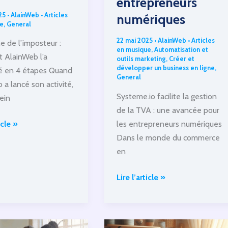
entrepreneurs
25
•
AlainWeb
•
Articles
numériques
e
,
General
22 mai 2025
•
AlainWeb
•
Articles
 de l’imposteur :
en musique
,
Automatisation et
 AlainWeb l’a
outils marketing
,
Créer et
développer un business en ligne
,
é en 4 étapes Quand
General
 a lancé son activité,
Systeme.io facilite la gestion
lein
de la TVA : une avancée pour
me
les entrepreneurs numériques
icle »
Dans le monde du commerce
eur
en
Systeme.io
Lire l’article »
t
facilite
b
la
gestion
é