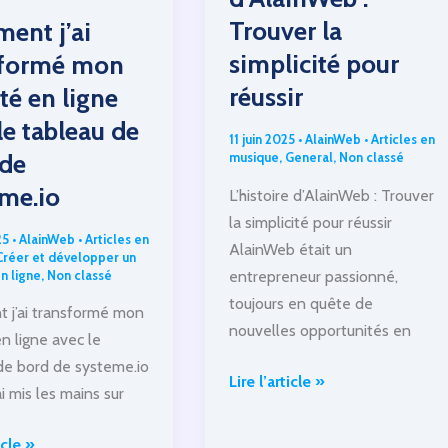
ou
Trouver la
ent j’ai
réalité
?
simplicité pour
sformé mon
réussir
ité en ligne
le tableau de
11 juin 2025
•
AlainWeb
•
Articles en
 de
musique
,
General
,
Non classé
me.io
L’histoire d’AlainWeb : Trouver
la simplicité pour réussir
25
•
AlainWeb
•
Articles en
AlainWeb était un
Créer et développer un
entrepreneur passionné,
n ligne
,
Non classé
toujours en quête de
j’ai transformé mon
nouvelles opportunités en
en ligne avec le
de bord de systeme.io
L’histoire
Lire l’article »
i mis les mains sur
d’AlainWeb
:
t
icle »