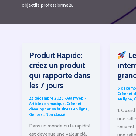
objectifs professionnels.
Produit Rapide:
Le
créez un produit
intem
qui rapporte dans
grand
les 7 jours
6 décemb
Créer et 
22 décembre 2025
•
AlainWeb
•
en ligne
,
G
Articles en musique
,
Créer et
développer un business en ligne
,
1. Quand
General
,
Non classé
une sall
Dans un monde où la rapidité
souvent 
est devenue une valeur clé,
une sall