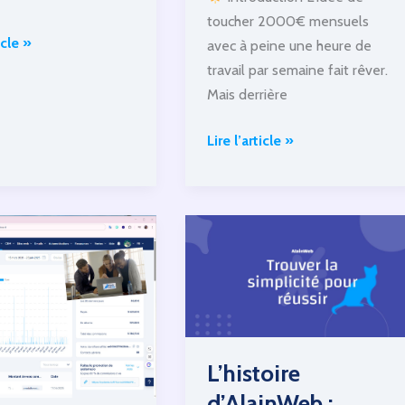
toucher 2000€ mensuels
icle »
avec à peine une heure de
travail par semaine fait rêver.
Mais derrière
rel
Lire l’article »
Gagner
s
2000€
par
mois
en
travaillant
seulement
1h/semaine
:
L’histoire
mythe
d’AlainWeb :