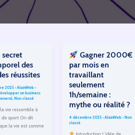
 secret
Gagner 2000€
porel des
par mois en
es réussites
travaillant
seulement
re 2025
•
AlainWeb
•
1h/semaine :
développer un business
eneral
,
Non classé
mythe ou réalité ?
 la vie ressemble à
4 décembre 2025
•
AlainWeb
•
Non
e de sport On dit
classé
que la vie est comme
e
Introduction L’idée de