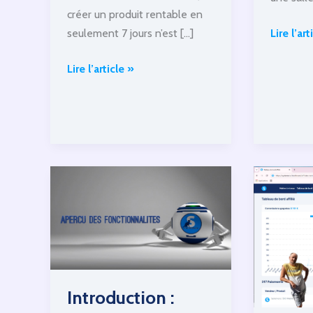
créer un produit rentable en
seulement 7 jours n’est […]
Lire l’art
Le
Produit
Lire l’article »
secret
Rapide:
intempo
créez
des
un
grandes
produit
réussite
qui
rapporte
dans
les
7
jours
Introduction :