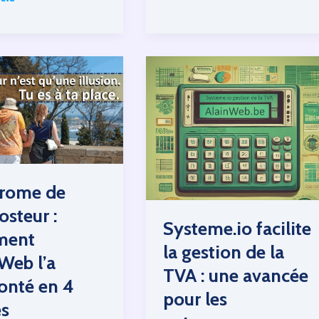
Trouver
la
rmé
simplicité
pour
réussir
rome de
osteur :
Systeme.io facilite
ment
.io
la gestion de la
Web l’a
TVA : une avancée
onté en 4
pour les
es