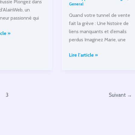
 réussie Plongez dans
General
 d’AlainWeb, un
Quand votre tunnel de vente
neur passionné qui
fait la grève : Une histoire de
liens manquants et d’emails
e
icle »
perdus Imaginez Marie, une
mation
Quand
Lire l’article »
votre
tunnel
de
vente
3
Suivant
→
fait
la
grève.