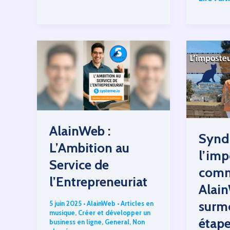
fonctionnalités
j’ai
transfo
mon
activité
en
ligne
avec
le
tableau
AlainWeb :
Synd
de
L’Ambition au
bord
l’imp
Service de
de
com
systeme
l’Entrepreneuriat
Alain
surm
5 juin 2025
•
AlainWeb
•
Articles en
musique
,
Créer et développer un
étap
business en ligne
,
General
,
Non