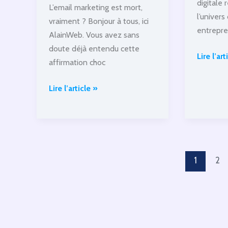
digitale
L’email marketing est mort,
l’univers
vraiment ? Bonjour à tous, ici
entrepre
AlainWeb. Vous avez sans
doute déjà entendu cette
l’histoir
Lire l’art
affirmation choc
d’une
transfor
L’email
Lire l’article »
digitale
marketing
réussie
est
mort,
vraiment
?
1
2