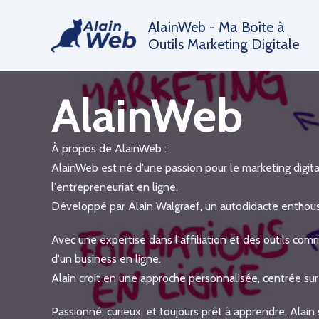
Aller
AlainWeb - Ma Boîte à
au
Outils Marketing Digitale
contenu
AlainWeb
À propos de AlainWeb :
AlainWeb est né d'une passion pour le marketing digital
l'entrepreneuriat en ligne.
Développé par Alain Walgraef, un autodidacte enthousi
Avec une expertise dans l'affiliation et des outils com
d'un business en ligne.
Alain croit en une approche personnalisée, centrée sur 
Passionné, curieux, et toujours prêt à apprendre, Alain