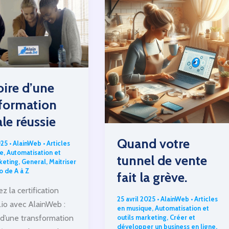
de
la
TVA
:
une
avancée
toire d’une
pour
les
sformation
entrepreneurs
ale réussie
numériques
Quand votre
025
•
AlainWeb
•
Articles
e
,
Automatisation et
tunnel de vente
keting
,
General
,
Maitriser
o de A à Z
fait la grève.
 la certification
25 avril 2025
•
AlainWeb
•
Articles
io avec AlainWeb :
en musique
,
Automatisation et
e d’une transformation
outils marketing
,
Créer et
développer un business en ligne
,