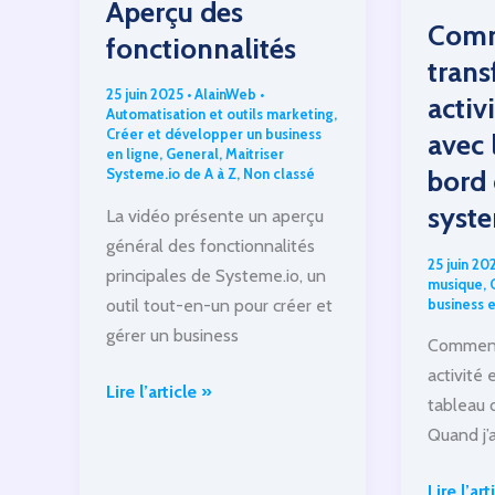
Aperçu des
Comm
fonctionnalités
tran
25 juin 2025
•
AlainWeb
•
activ
Automatisation et outils marketing
,
Créer et développer un business
avec 
en ligne
,
General
,
Maitriser
bord
Systeme.io de A à Z
,
Non classé
syste
La vidéo présente un aperçu
général des fonctionnalités
25 juin 20
principales de Systeme.io, un
musique
,
business e
outil tout-en-un pour créer et
gérer un business
Comment 
activité 
Introduction
Lire l’article »
tableau 
:
Quand j’a
Aperçu
des
Commen
Lire l’art