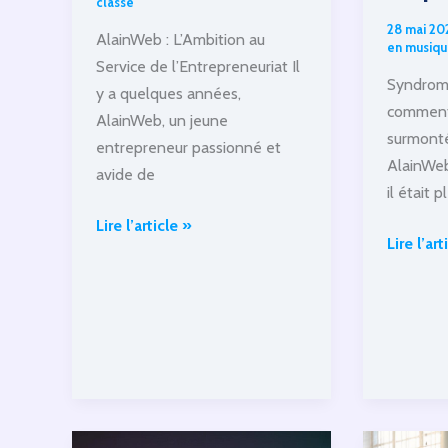
classé
28 mai 20
AlainWeb : L’Ambition au
en musiqu
Service de l’Entrepreneuriat Il
Syndrome
y a quelques années,
comment
AlainWeb, un jeune
surmont
entrepreneur passionné et
AlainWeb
avide de
il était p
AlainWeb
Lire l’article »
Syndro
Lire l’art
:
de
L’Ambition
l’impost
au
:
Service
commen
de
AlainWe
l’Entrepreneuriat
l’a
surmont