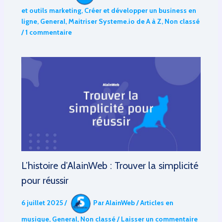
et outils marketing
,
Créer et développer un business en
ligne
,
General
,
Maitriser Systeme.io de A à Z
,
Non classé
/
1 commentaire
L’histoire d’AlainWeb : Trouver la simplicité
pour réussir
6 juillet 2025
/
Par
AlainWeb
/
Articles en
musique
,
General
,
Non classé
/
Laisser un commentaire