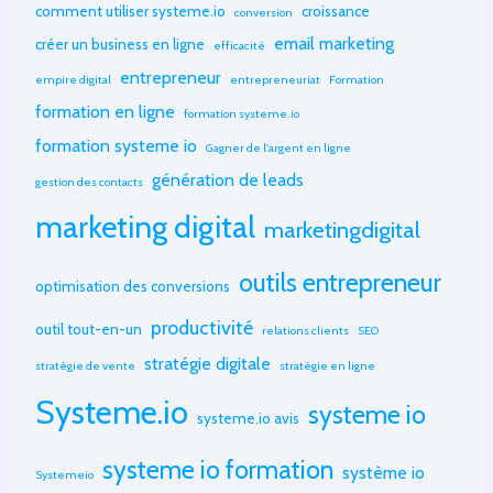
comment utiliser systeme.io
croissance
conversion
email marketing
créer un business en ligne
efficacité
entrepreneur
empire digital
entrepreneuriat
Formation
formation en ligne
formation systeme.io
formation systeme io
Gagner de l'argent en ligne
génération de leads
gestion des contacts
marketing digital
marketingdigital
outils entrepreneur
optimisation des conversions
productivité
outil tout-en-un
relations clients
SEO
stratégie digitale
stratégie de vente
stratégie en ligne
Systeme.io
systeme io
systeme.io avis
systeme io formation
système io
Systemeio