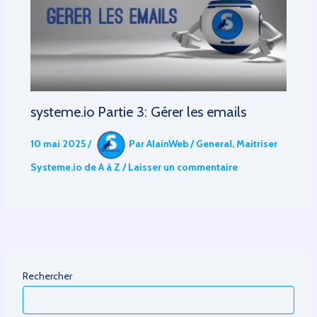
systeme.io Partie 3: Gérer les emails
10 mai 2025
/
Par
AlainWeb
/
General
,
Maitriser
Systeme.io de A à Z
/
Laisser un commentaire
Rechercher