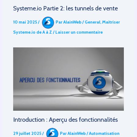
Systeme.io Partie 2: les tunnels de vente
10 mai 2025
/
Par
AlainWeb
/
General
,
Maitriser
Systeme.io de A à Z
/
Laisser un commentaire
Introduction : Aperçu des fonctionnalités
29 juillet 2025
/
Par
AlainWeb
/
Automatisation