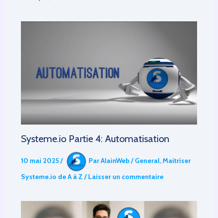
Systeme.io Partie 4: Automatisation
10 mai 2025
/
Par
AlainWeb
/
General
,
Maitriser
Systeme.io de A à Z
/
Laisser un commentaire