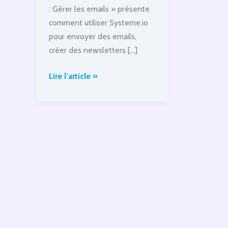
: Gérer les emails » présente
comment utiliser Systeme.io
pour envoyer des emails,
créer des newsletters […]
systeme.io
Lire l’article »
Partie
3:
Gérer
les
emails