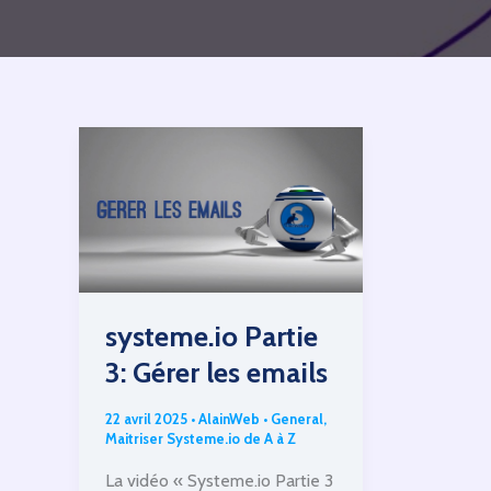
systeme.io Partie
3: Gérer les emails
22 avril 2025
•
AlainWeb
•
General
,
Maitriser Systeme.io de A à Z
La vidéo « Systeme.io Partie 3