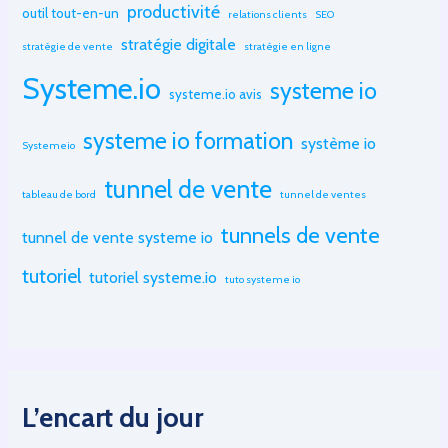
productivité
outil tout-en-un
relations clients
SEO
stratégie digitale
stratégie de vente
stratégie en ligne
Systeme.io
systeme io
systeme.io avis
systeme io formation
système io
Systemeio
tunnel de vente
tableau de bord
tunnel de ventes
tunnels de vente
tunnel de vente systeme io
tutoriel
tutoriel systeme.io
tuto systeme io
L’encart du jour