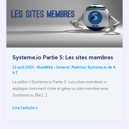
Systeme.io Partie 5: Les sites membres
22 avril 2025
•
AlainWeb
•
General
,
Maitriser Systeme.io de A
à Z
La vidéo « Systeme.io Partie 5 : Les sites membres »
explique comment créer et gérer un site membre avec
Systeme.io. Elle […]
Systeme.io
Lire l’article »
Partie
5:
Les