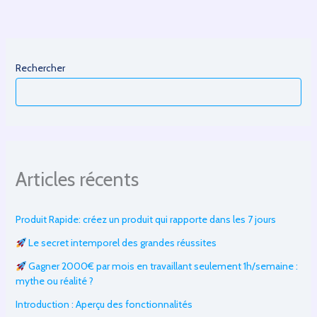
sites
membres
Rechercher
Articles récents
Produit Rapide: créez un produit qui rapporte dans les 7 jours
Le secret intemporel des grandes réussites
Gagner 2000€ par mois en travaillant seulement 1h/semaine :
mythe ou réalité ?
Introduction : Aperçu des fonctionnalités