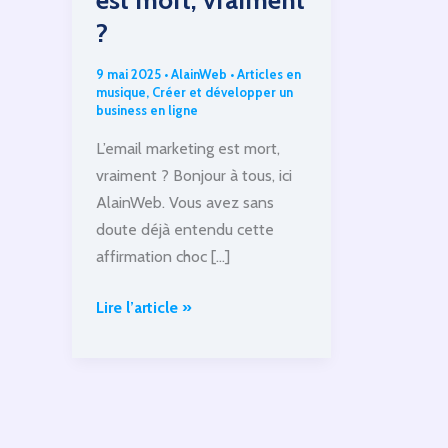
?
9 mai 2025
•
AlainWeb
•
Articles en
musique
,
Créer et développer un
business en ligne
L’email marketing est mort,
vraiment ? Bonjour à tous, ici
AlainWeb. Vous avez sans
doute déjà entendu cette
affirmation choc […]
L’email
Lire l’article »
marketing
est
mort,
vraiment
?