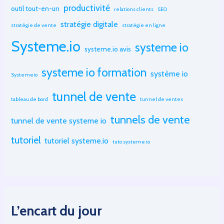
productivité
outil tout-en-un
relations clients
SEO
stratégie digitale
stratégie de vente
stratégie en ligne
Systeme.io
systeme io
systeme.io avis
systeme io formation
système io
Systemeio
tunnel de vente
tableau de bord
tunnel de ventes
tunnels de vente
tunnel de vente systeme io
tutoriel
tutoriel systeme.io
tuto systeme io
L’encart du jour