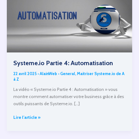
Systeme.io Partie 4: Automatisation
22 avril 2025
•
AlainWeb
•
General
,
Maitriser Systeme.io de A
à Z
La vidéo « Systeme.io Partie 4 : Automatisation » vous
montre comment automatiser votre business grâce à des
outils puissants de Systeme.io. […]
Systeme.io
Lire l’article »
Partie
4:
Automatisation