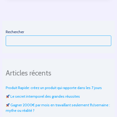
La
gestion
des
contacts
Rechercher
Articles récents
Produit Rapide: créez un produit qui rapporte dans les 7 jours
Le secret intemporel des grandes réussites
Gagner 2000€ par mois en travaillant seulement 1h/semaine :
mythe ou réalité ?