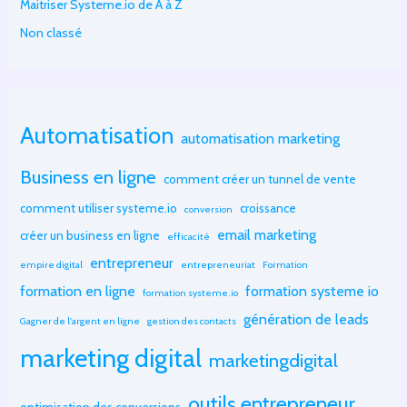
Maitriser Systeme.io de A à Z
Non classé
Automatisation
automatisation marketing
Business en ligne
comment créer un tunnel de vente
comment utiliser systeme.io
croissance
conversion
email marketing
créer un business en ligne
efficacité
entrepreneur
empire digital
entrepreneuriat
Formation
formation en ligne
formation systeme io
formation systeme.io
génération de leads
Gagner de l'argent en ligne
gestion des contacts
marketing digital
marketingdigital
outils entrepreneur