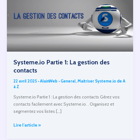
Systeme.io Partie 1: La gestion des
contacts
22 avril 2025
•
AlainWeb
•
General
,
Maitriser Systeme.io de A
à Z
Systeme.io Partie 1 : La gestion des contacts Gérez vos
contacts facilement avec Systeme.io. . Organisez et
segmentez vos listes […]
Systeme.io
Lire l’article »
Partie
1: