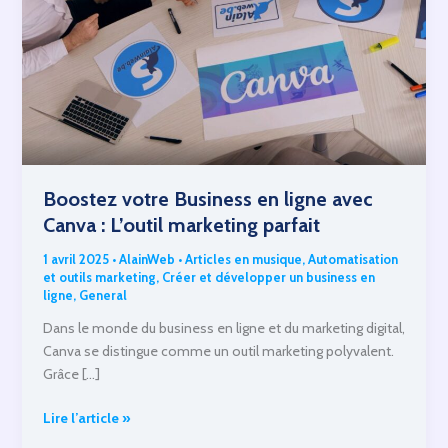
Boostez votre Business en ligne avec
Canva : L’outil marketing parfait
1 avril 2025
•
AlainWeb
•
Articles en musique
,
Automatisation
et outils marketing
,
Créer et développer un business en
ligne
,
General
Dans le monde du business en ligne et du marketing digital,
Canva se distingue comme un outil marketing polyvalent.
Grâce […]
Boostez
Lire l’article »
votre