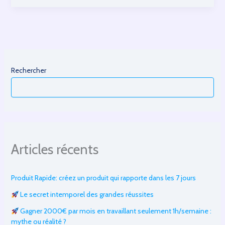
Business
en
ligne
avec
Canva
:
Rechercher
L’outil
marketing
parfait
Articles récents
Produit Rapide: créez un produit qui rapporte dans les 7 jours
Le secret intemporel des grandes réussites
Gagner 2000€ par mois en travaillant seulement 1h/semaine :
mythe ou réalité ?