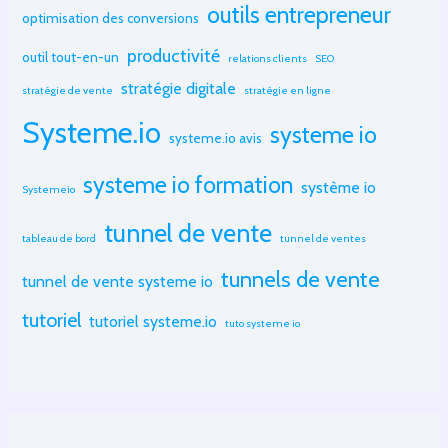
outils entrepreneur
optimisation des conversions
productivité
outil tout-en-un
relations clients
SEO
stratégie digitale
stratégie de vente
stratégie en ligne
Systeme.io
systeme io
systeme.io avis
systeme io formation
système io
Systemeio
tunnel de vente
tableau de bord
tunnel de ventes
tunnels de vente
tunnel de vente systeme io
tutoriel
tutoriel systeme.io
tuto systeme io