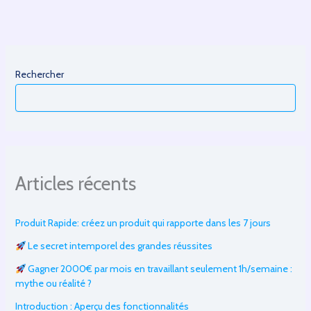
:
comment
AlainWeb
l’a
surmonté
Rechercher
en
4
étapes
Articles récents
Produit Rapide: créez un produit qui rapporte dans les 7 jours
Le secret intemporel des grandes réussites
Gagner 2000€ par mois en travaillant seulement 1h/semaine :
mythe ou réalité ?
Introduction : Aperçu des fonctionnalités