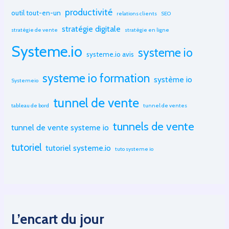
productivité
outil tout-en-un
relations clients
SEO
stratégie digitale
stratégie de vente
stratégie en ligne
Systeme.io
systeme io
systeme.io avis
systeme io formation
système io
Systemeio
tunnel de vente
tableau de bord
tunnel de ventes
tunnels de vente
tunnel de vente systeme io
tutoriel
tutoriel systeme.io
tuto systeme io
L’encart du jour