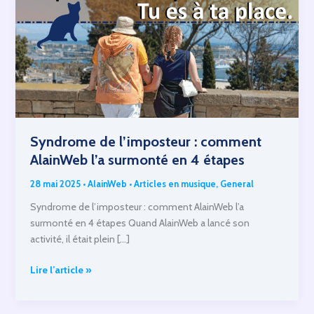
Syndrome de l’imposteur : comment
AlainWeb l’a surmonté en 4 étapes
28 mai 2025
•
AlainWeb
•
Articles en musique
,
General
Syndrome de l’imposteur : comment AlainWeb l’a
surmonté en 4 étapes Quand AlainWeb a lancé son
activité, il était plein […]
Syndrome
Lire l’article »
de
l’imposteur