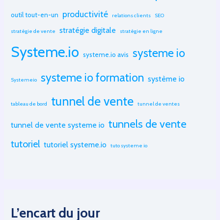
productivité
outil tout-en-un
relations clients
SEO
stratégie digitale
stratégie de vente
stratégie en ligne
Systeme.io
systeme io
systeme.io avis
systeme io formation
système io
Systemeio
tunnel de vente
tableau de bord
tunnel de ventes
tunnels de vente
tunnel de vente systeme io
tutoriel
tutoriel systeme.io
tuto systeme io
L’encart du jour