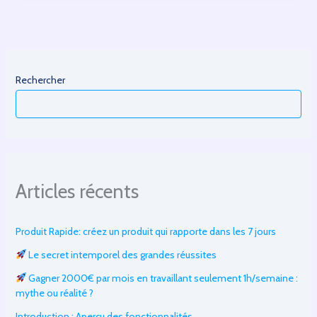
des
fonctionnalités
Rechercher
Articles récents
Produit Rapide: créez un produit qui rapporte dans les 7 jours
Le secret intemporel des grandes réussites
Gagner 2000€ par mois en travaillant seulement 1h/semaine :
mythe ou réalité ?
Introduction : Aperçu des fonctionnalités