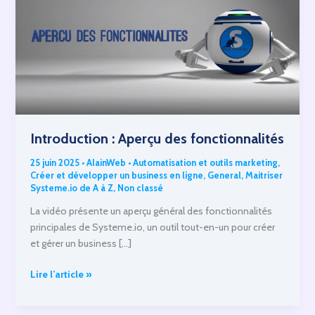
Introduction : Aperçu des fonctionnalités
25 juin 2025
•
AlainWeb
•
Automatisation et outils marketing
,
Créer et développer un business en ligne
,
General
,
Maitriser
Systeme.io de A à Z
,
Non classé
La vidéo présente un aperçu général des fonctionnalités
principales de Systeme.io, un outil tout-en-un pour créer
et gérer un business […]
Introduction
Lire l’article »
:
Aperçu