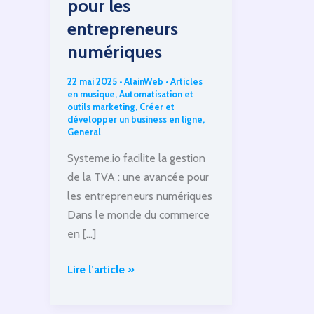
pour les
entrepreneurs
numériques
22 mai 2025
•
AlainWeb
•
Articles
en musique
,
Automatisation et
outils marketing
,
Créer et
développer un business en ligne
,
General
Systeme.io facilite la gestion
de la TVA : une avancée pour
les entrepreneurs numériques
Dans le monde du commerce
en […]
Systeme.io
Lire l’article »
facilite
la