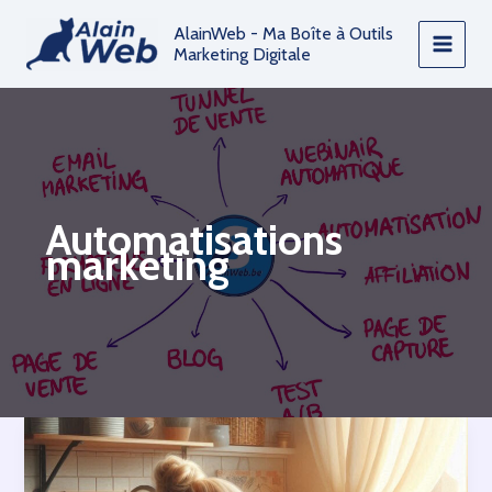
Aller
AlainWeb - Ma Boîte à Outils
au
Marketing Digitale
contenu
Automatisations
marketing