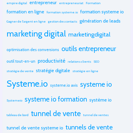
entrepreneur
empire digital
entrepreneuriat
Formation
formation en ligne
formation systeme io
formation systeme.io
génération de leads
Gagner de l'argent en ligne
gestion des contacts
marketing digital
marketingdigital
outils entrepreneur
optimisation des conversions
productivité
outil tout-en-un
relations clients
SEO
stratégie digitale
stratégie de vente
stratégie en ligne
Systeme.io
systeme io
systeme.io avis
systeme io formation
système io
Systemeio
tunnel de vente
tableau de bord
tunnel de ventes
tunnels de vente
tunnel de vente systeme io