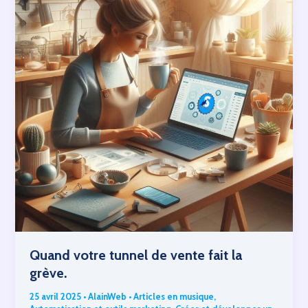
Quand votre tunnel de vente fait la
grève.
25 avril 2025
•
AlainWeb
•
Articles en musique
,