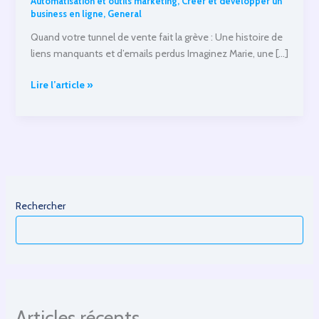
Automatisation et outils marketing
,
Créer et développer un
business en ligne
,
General
Quand votre tunnel de vente fait la grève : Une histoire de
liens manquants et d’emails perdus Imaginez Marie, une […]
Quand
Lire l’article »
votre
tunnel
de
vente
fait
la
grève.
Rechercher
Articles récents